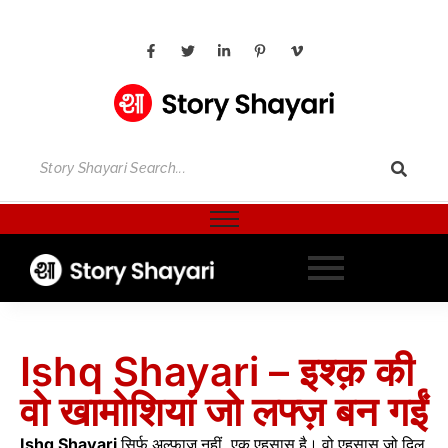
Ishq Shayari – इश्क़ की
वो खामोशियां जो लफ्ज़ बन गईं
Ishq Shayari
सिर्फ अल्फाज़ नहीं, एक एहसास है। वो एहसास जो दिल