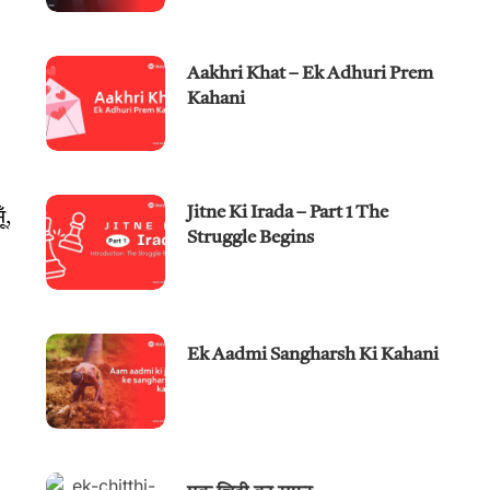
Aakhri Khat – Ek Adhuri Prem
Kahani
Jitne Ki Irada – Part 1 The
ँ,
Struggle Begins
Ek Aadmi Sangharsh Ki Kahani